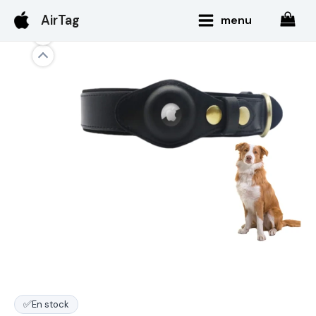
Aller
Main
AirTag
menu
au
Menu
contenu
✅
En stock