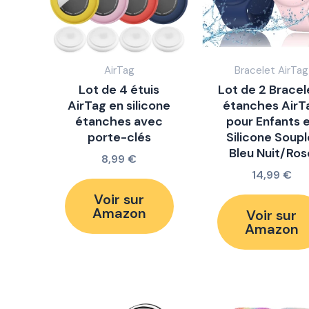
AirTag
Bracelet AirTag
Lot de 4 étuis
Lot de 2 Bracel
AirTag en silicone
étanches AirT
étanches avec
pour Enfants 
porte-clés
Silicone Soupl
Bleu Nuit/Ros
8,99
€
14,99
€
Voir sur
Amazon
Voir sur
Amazon