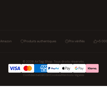
s Amazon
Produits authentiques
Prix vérifiés
+5 000
© 2026 AirTag Shop. Tous droits réservés.
Confidentialité
CGV
Cookies
Mentions légales
NOS UNIVERS PARTENAIRES
Cartouches d'imprimante
Piles & accus
Montres
Pat' Patrouil