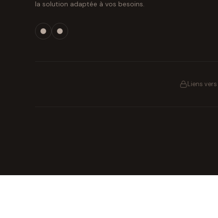
la solution adaptée à vos besoins.
Liens ver
Idées cadeaux
Stylos & écriture
Beauté & skincare