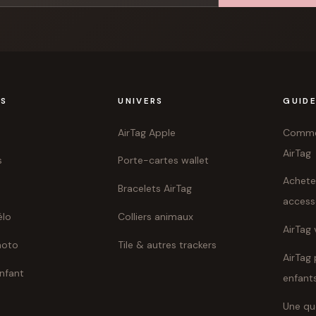
TS
UNIVERS
GUID
AirTag Apple
Commen
AirTag
s
Porte-cartes wallet
Achete
Bracelets AirTag
access
élo
Colliers animaux
AirTag 
moto
Tile & autres trackers
AirTag 
enfant
enfant
Une qu