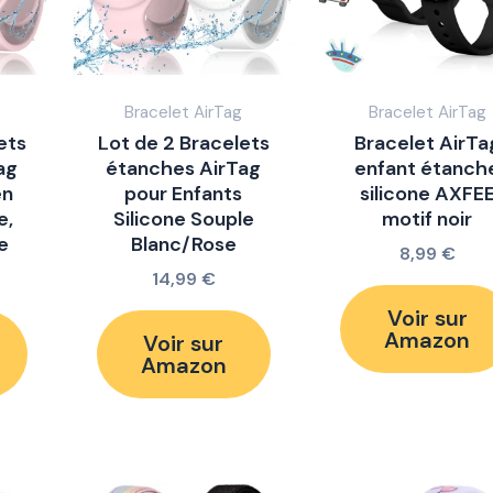
Bracelet AirTag
Bracelet AirTag
ets
Lot de 2 Bracelets
Bracelet AirTa
ag
étanches AirTag
enfant étanch
en
pour Enfants
silicone AXFE
e,
Silicone Souple
motif noir
e
Blanc/Rose
8,99
€
14,99
€
Voir sur
Amazon
Voir sur
Amazon