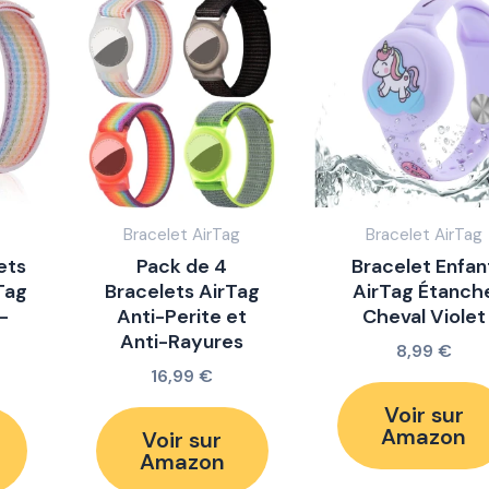
Bracelet AirTag
Bracelet AirTag
ets
Pack de 4
Bracelet Enfan
Tag
Bracelets AirTag
AirTag Étanch
-
Anti-Perite et
Cheval Violet
Anti-Rayures
8,99
€
16,99
€
Voir sur
Amazon
Voir sur
Amazon