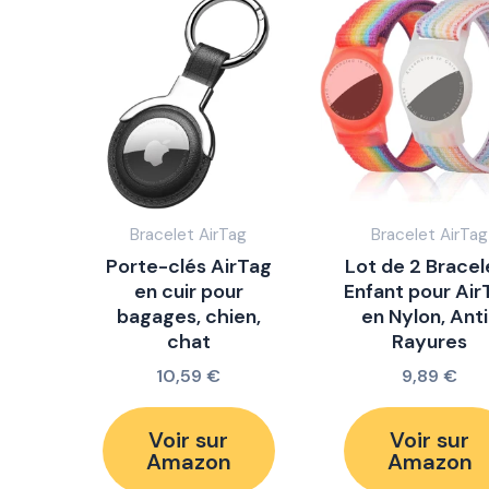
Bracelet AirTag
Bracelet AirTag
Porte-clés AirTag
Lot de 2 Bracel
en cuir pour
Enfant pour Air
bagages, chien,
en Nylon, Anti
chat
Rayures
10,59
€
9,89
€
Voir sur
Voir sur
Amazon
Amazon