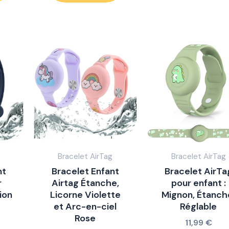
Bracelet AirTag
Bracelet AirTag
nt
Bracelet Enfant
Bracelet AirTa
r
Airtag Étanche,
pour enfant :
ion
Licorne Violette
Mignon, Étanch
et Arc-en-ciel
Réglable
Rose
11,99
€