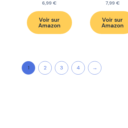
6,99
€
7,99
€
Voir sur
Voir sur
Amazon
Amazon
1
2
3
4
→