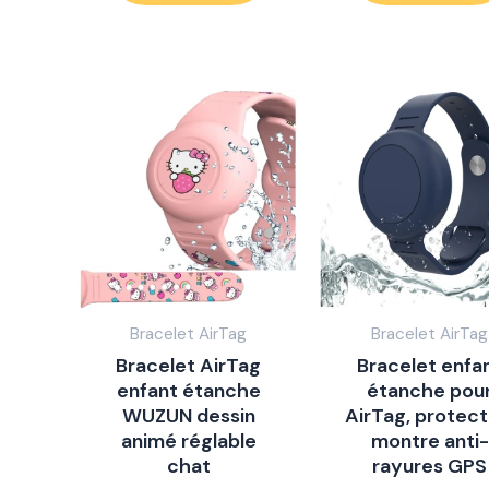
Bracelet AirTag
Bracelet AirTag
Bracelet AirTag
Bracelet enfa
enfant étanche
étanche pou
WUZUN dessin
AirTag, protect
animé réglable
montre anti-
chat
rayures GPS