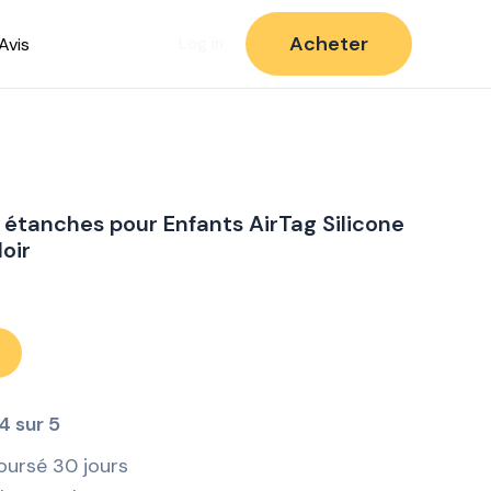
Acheter
Avis
Log in
 étanches pour Enfants AirTag Silicone
oir
4 sur 5
oursé 30 jours