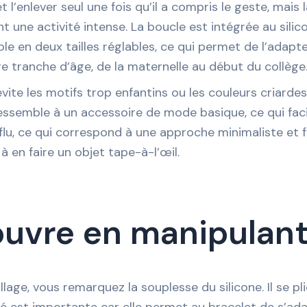
t l’enlever seul une fois qu’il a compris le geste, mai
 une activité intense. La boucle est intégrée au silico
ble en deux tailles réglables, ce qui permet de l’adapt
ge tranche d’âge, de la maternelle au début du collège
 évite les motifs trop enfantins ou les couleurs criarde
Il ressemble à un accessoire de mode basique, ce qui fac
lu, ce qui correspond à une approche minimaliste et fo
 à en faire un objet tape-à-l’œil.
ouvre en manipulant 
age, vous remarquez la souplesse du silicone. Il se pl
ité est importante car elle permet au bracelet de s’a