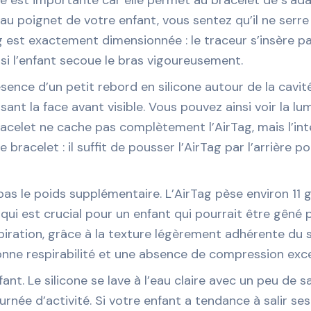
au poignet de votre enfant, vous sentez qu’il ne serre 
ag est exactement dimensionnée : le traceur s’insère p
si l’enfant secoue le bras vigoureusement.
ésence d’un petit rebord en silicone autour de la cavit
ant la face avant visible. Vous pouvez ainsi voir la lumi
e bracelet ne cache pas complètement l’AirTag, mais l’in
bracelet : il suffit de pousser l’AirTag par l’arrière po
pas le poids supplémentaire. L’AirTag pèse environ 11 
ui est crucial pour un enfant qui pourrait être gêné p
iration, grâce à la texture légèrement adhérente du si
onne respirabilité et une absence de compression exce
fant. Le silicone se lave à l’eau claire avec un peu de 
rnée d’activité. Si votre enfant a tendance à salir ses