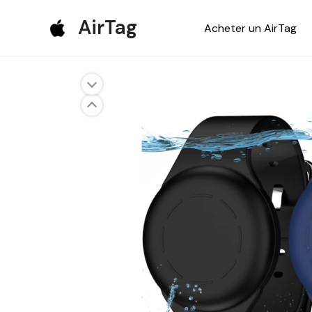
Aller
AirTag
Acheter un AirTag
au
contenu