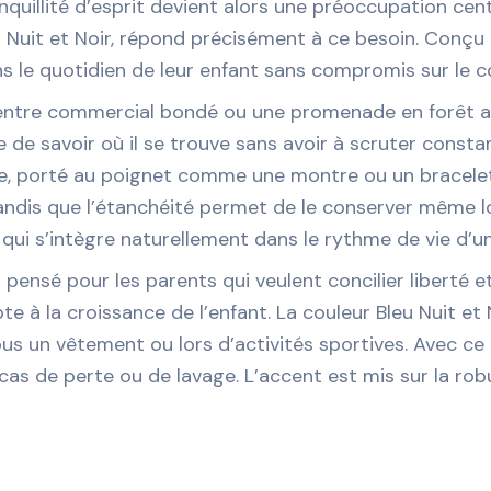
anquillité d’esprit devient alors une préoccupation cen
eu Nuit et Noir, répond précisément à ce besoin. Conçu 
s le quotidien de leur enfant sans compromis sur le con
centre commercial bondé ou une promenade en forêt av
e de savoir où il se trouve sans avoir à scruter con
le, porté au poignet comme une montre ou un bracelet 
ndis que l’étanchéité permet de le conserver même lors
n qui s’intègre naturellement dans le rythme de vie d’un 
pensé pour les parents qui veulent concilier liberté e
te à la croissance de l’enfant. La couleur Bleu Nuit et
sous un vêtement ou lors d’activités sportives. Avec c
s de perte ou de lavage. L’accent est mis sur la robus