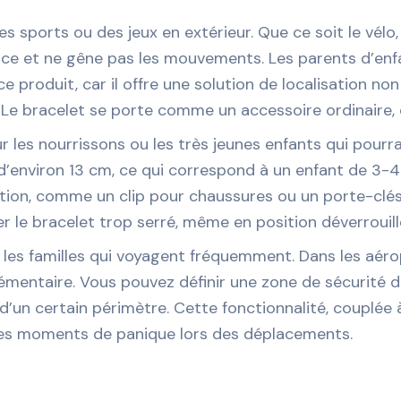
es sports ou des jeux en extérieur. Que ce soit le vélo
 place et ne gêne pas les mouvements. Les parents d’enf
 produit, car il offre une solution de localisation non 
e bracelet se porte comme un accessoire ordinaire, ce
 les nourrissons ou les très jeunes enfants qui pourrai
 d’environ 13 cm, ce qui correspond à un enfant de 3-4
xation, comme un clip pour chaussures ou un porte-cl
er le bracelet trop serré, même en position déverrouil
les familles qui voyagent fréquemment. Dans les aérop
plémentaire. Vous pouvez définir une zone de sécurité d
 d’un certain périmètre. Cette fonctionnalité, couplée à
r les moments de panique lors des déplacements.