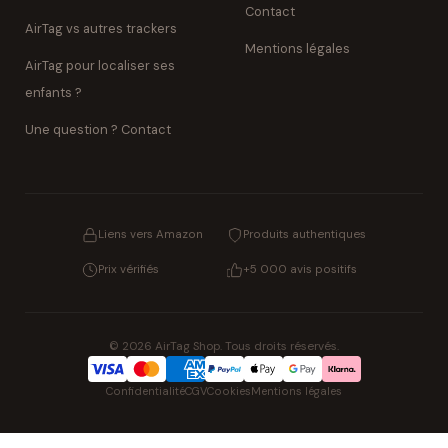
Contact
AirTag vs autres trackers
Mentions légales
AirTag pour localiser ses
enfants ?
Une question ? Contact
Liens vers Amazon
Produits authentiques
Prix vérifiés
+5 000 avis positifs
© 2026 AirTag Shop. Tous droits réservés.
Confidentialité
CGV
Cookies
Mentions légales