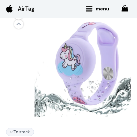
Aller
Main
AirTag
menu
au
Menu
contenu
✅
En stock