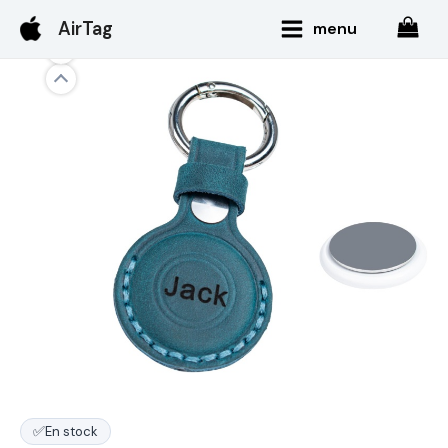
Aller
Main
AirTag
menu
au
Menu
contenu
✅
En stock