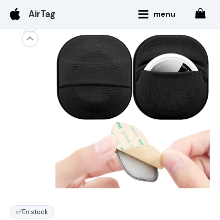
Aller
Main
AirTag
menu
au
Menu
contenu
✅
En stock