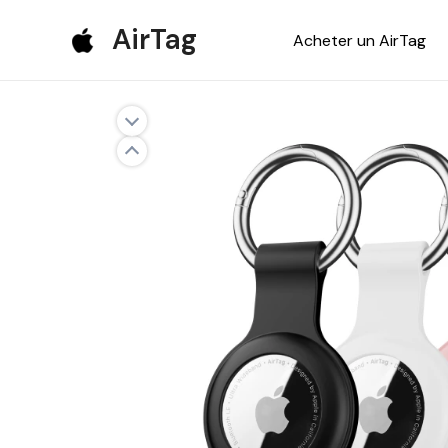
Aller
AirTag
Acheter un AirTag
au
contenu