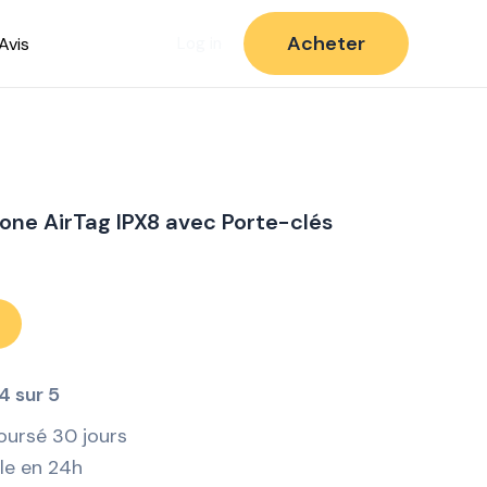
Acheter
Avis
Log in
icone AirTag IPX8 avec Porte-clés
4 sur 5
oursé 30 jours
ile en 24h