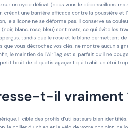
ur un cycle délicat (nous vous le déconseillons, mais
créant une barrière efficace contre la poussière et l’h
on, le silicone ne se déforme pas. Il conserve sa couleu
(noir, blanc, rose, bleu) sont mats, ce qui évite les tr
 inaperçus, tandis que le rose et le blanc permettent 
fois que vous décrochez vos clés, ne montre aucun sign
fin, le maintien de l’AirTag est si parfait qu’il ne bou
etit bruit de cliquetis agaçant qui trahit un étui trop
dresse-t-il vraiment 
que. Il cible des profils d’utilisateurs bien identifiés.
n, le collier du chien et le vélo de votre conjoint, ce 