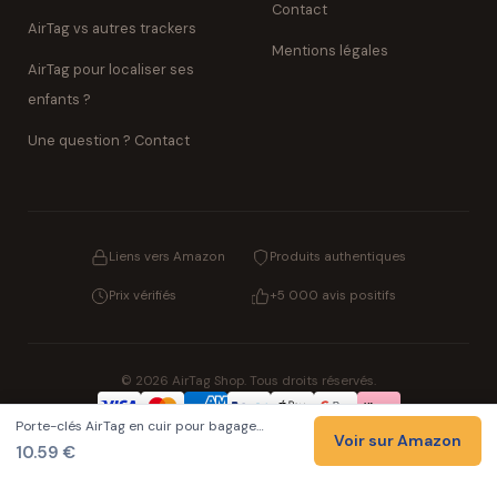
Contact
AirTag vs autres trackers
Mentions légales
AirTag pour localiser ses
enfants ?
Une question ? Contact
Liens vers Amazon
Produits authentiques
Prix vérifiés
+5 000 avis positifs
© 2026 AirTag Shop. Tous droits réservés.
Porte-clés AirTag en cuir pour bagage…
Confidentialité
CGV
Cookies
Mentions légales
Voir sur Amazon
10.59 €