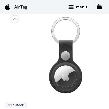
Aller
Main
AirTag
menu
au
Menu
contenu
✅
En stock