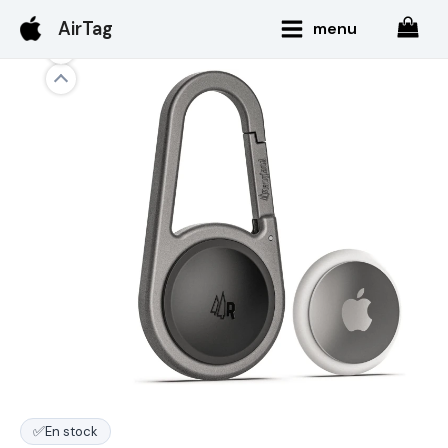
Aller
Main
AirTag
menu
au
Menu
contenu
✅
En stock