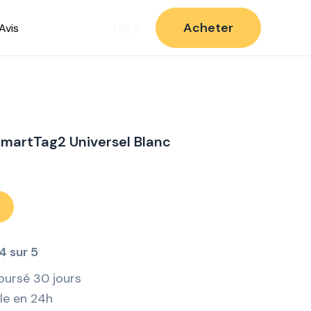
Acheter
Avis
Log in
martTag2 Universel Blanc
4 sur 5
oursé 30 jours
ile en 24h