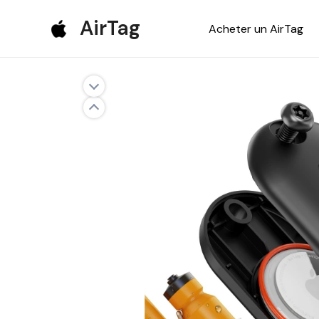
Aller
AirTag
Acheter un AirTag
au
contenu