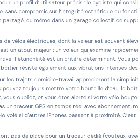
pour un profil d’utilisateur précis : le cycliste qui c
le, sans compromis sur l’intégrité esthétique ou fonct
los partagé, ou même dans un garage collectif, ce sup
s de vélos électriques, dont la valeur est souvent élevé
 est un atout majeur : un voleur qui examine rapidement 
ravel, l’étanchéité est un critère déterminant. Vous po
e boîtier résiste également aux vibrations intenses des
ur les trajets domicile-travail apprécieront la simplicit
s pouvez toujours mettre votre bouteille d’eau, le boît
z, vous oubliez, et vous êtes alerté si votre vélo bouge
t pas un traceur GPS en temps réel avec abonnement, ma
élo volé si d’autres iPhones passent à proximité. C’est
n’ont pas de place pour un traceur dédié (coûteux, ave