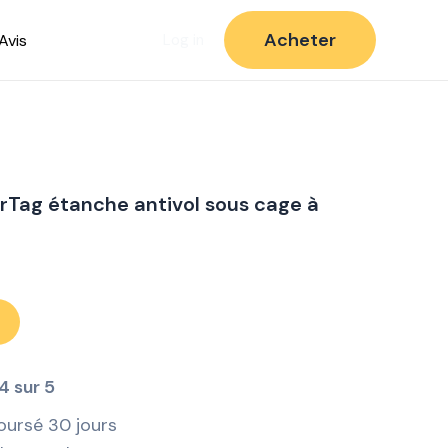
Acheter
Avis
Log in
irTag étanche antivol sous cage à
4 sur 5
oursé 30 jours