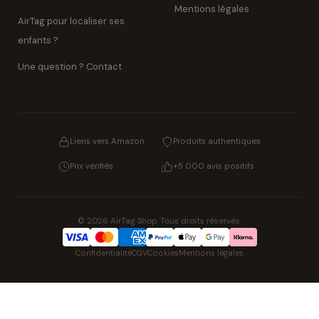
Mentions légales
AirTag pour localiser ses
enfants ?
Une question ? Contact
Liens vers Amazon
Produits authentiques
Prix vérifiés
+5 000 avis positifs
© 2026 AirTag Shop. Tous droits réservés.
Confidentialité
CGV
Cookies
Mentions légales
NOS UNIVERS PARTENAIRES