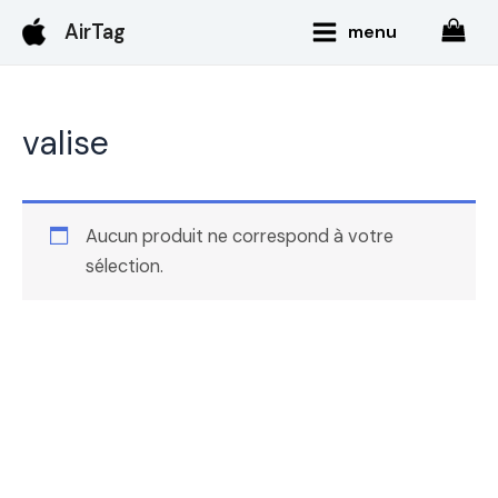
Aller
Main
AirTag
menu
au
Menu
contenu
valise
Aucun produit ne correspond à votre
sélection.