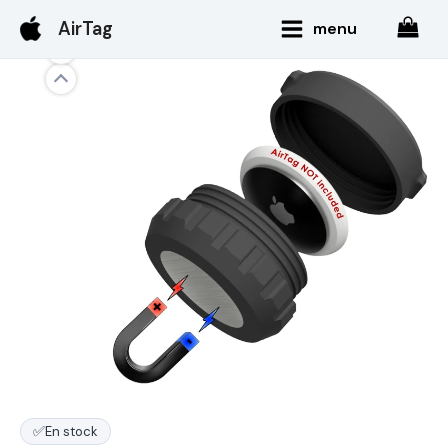
Aller
Main
AirTag
menu
au
Menu
contenu
✅
En stock