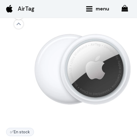
Aller
Main
AirTag
menu
au
Menu
contenu
✅
En stock