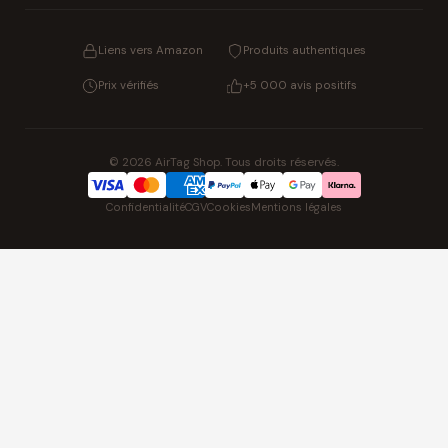
Liens vers Amazon
Produits authentiques
Prix vérifiés
+5 000 avis positifs
© 2026 AirTag Shop. Tous droits réservés.
Confidentialité
CGV
Cookies
Mentions légales
NOS UNIVERS PARTENAIRES
Idées cadeaux
Stylos & écriture
Beauté & skincare
Cartouches d'imprimante
Piles & accus
Montres
Pat' Patrouille
Lilo & Stitch
Zootopie 2
Playmobil Novelmore
One Piece figurines
Hot Wheels
Univers Lego
Solo Leveling KPop
Cadeaux enfants
Chaussons douillets
Bagagerie
Shopping France
ShoppingNet
Comparer les outils IA
FIFA FC 26
Indexation SEO
SEO Hotline