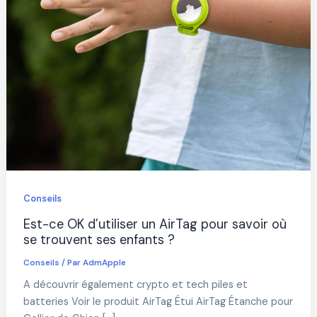
Conseils
Est-ce OK d’utiliser un AirTag pour savoir où
se trouvent ses enfants ?
Conseils
/ Par
AdmApple
A découvrir également crypto et tech piles et
batteries Voir le produit AirTag Étui AirTag Étanche pour