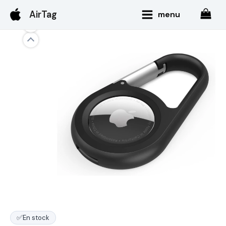
Aller
Main
AirTag
menu
au
Menu
contenu
✅
En stock