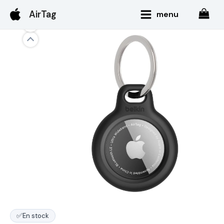
Aller
Main
AirTag
menu
au
Menu
contenu
✅
En stock