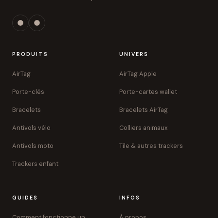
PRODUITS
UNIVERS
AirTag
AirTag Apple
Porte-clés
Porte-cartes wallet
Bracelets
Bracelets AirTag
Antivols vélo
Colliers animaux
Antivols moto
Tile & autres trackers
Trackers enfant
GUIDES
INFOS
Comment fonctionne un
À propos