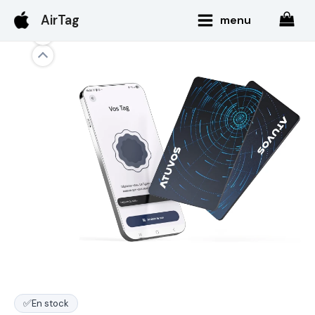
Aller
Main
AirTag
menu
au
Menu
contenu
✅
En stock