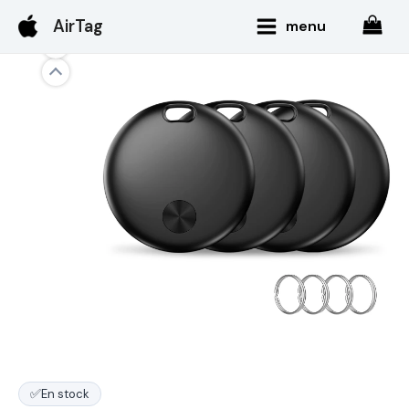
Aller
Main
AirTag
menu
au
Menu
contenu
✅
En stock