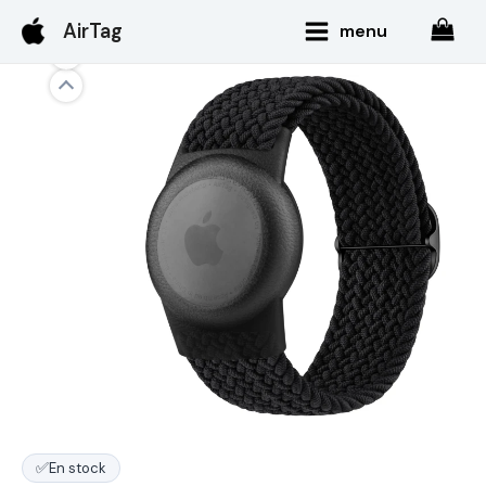
Aller
Main
AirTag
menu
au
Menu
contenu
✅
En stock