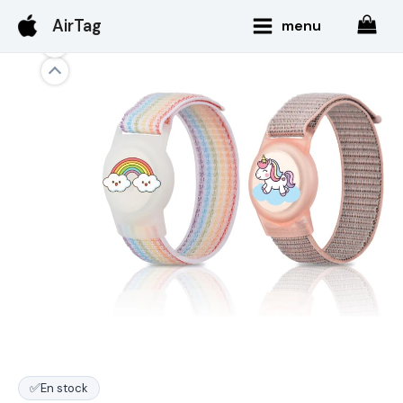
Aller
Main
AirTag
menu
au
Menu
contenu
✅
En stock