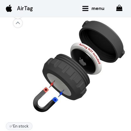
Aller
Main
AirTag
menu
au
Menu
contenu
✅
En stock