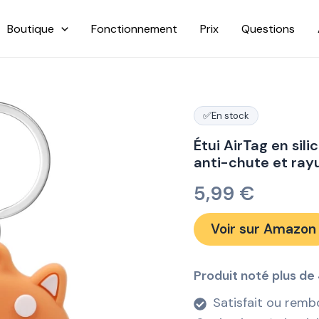
Boutique
Fonctionnement
Prix
Questions
✅
En stock
Étui AirTag en sil
anti-chute et ray
5,99
€
Voir sur Amazon
Produit noté plus de 
Satisfait ou remb