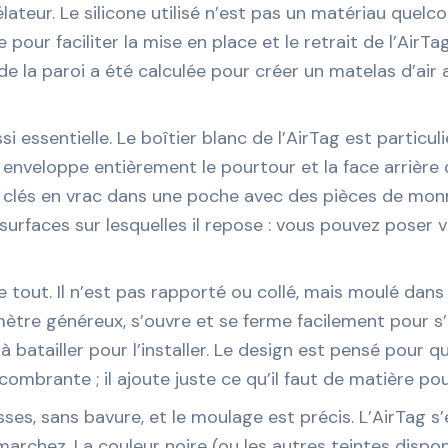
ateur. Le silicone utilisé n’est pas un matériau quelc
e pour faciliter la mise en place et le retrait de l’Ai
 de la paroi a été calculée pour créer un matelas d’air 
i essentielle. Le boîtier blanc de l’AirTag est partic
 enveloppe entièrement le pourtour et la face arrière 
clés en vrac dans une poche avec des pièces de monnaie
urfaces sur lesquelles il repose : vous pouvez poser 
 tout. Il n’est pas rapporté ou collé, mais moulé dans 
mètre généreux, s’ouvre et se ferme facilement pour 
 batailler pour l’installer. Le design est pensé pour q
mbrante ; il ajoute juste ce qu’il faut de matière pour
lisses, sans bavure, et le moulage est précis. L’AirTag 
 marchez. La couleur noire (ou les autres teintes dispo