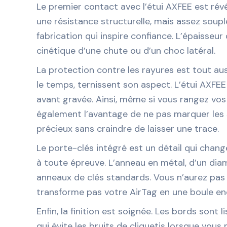
Le premier contact avec l’étui AXFEE est révél
une résistance structurelle, mais assez soupl
fabrication qui inspire confiance. L’épaisseur
cinétique d’une chute ou d’un choc latéral.
La protection contre les rayures est tout auss
le temps, ternissent son aspect. L’étui AXFEE
avant gravée. Ainsi, même si vous rangez vos 
également l’avantage de ne pas marquer les s
précieux sans craindre de laisser une trace.
Le porte-clés intégré est un détail qui change
à toute épreuve. L’anneau en métal, d’un dia
anneaux de clés standards. Vous n’aurez pas à
transforme pas votre AirTag en une boule enco
Enfin, la finition est soignée. Les bords sont 
qui évite les bruits de cliquetis lorsque vous