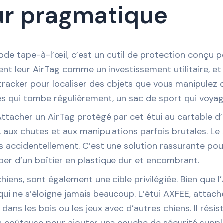
teur pragmatique
de tape-à-l’œil, c’est un outil de protection conçu po
rent leur AirTag comme un investissement utilitaire,
e tracker pour localiser des objets que vous manipule
s qui tombe régulièrement, un sac de sport qui voyage 
 Attacher un AirTag protégé par cet étui au cartable d
x, aux chutes et aux manipulations parfois brutales. Le
s accidentellement. C’est une solution rassurante pour
iper d’un boîtier en plastique dur et encombrant.
iens, sont également une cible privilégiée. Bien que l
qui ne s’éloigne jamais beaucoup. L’étui AXFEE, attaché 
dans les bois ou les jeux avec d’autres chiens. Il rés
peu coûteuse pour ajouter une couche de sécurité sup