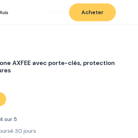
Acheter
Avis
Log in
icone AXFEE avec porte-clés, protection
ures
4 sur 5
oursé 30 jours