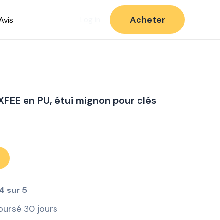
Acheter
Avis
Log in
XFEE en PU, étui mignon pour clés
4 sur 5
oursé 30 jours