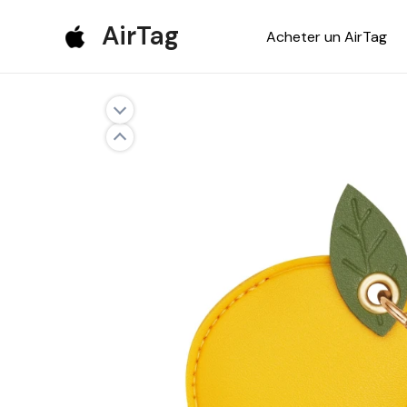
Aller
AirTag
Acheter un AirTag
au
contenu