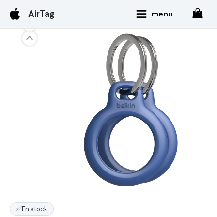
Aller
Main
AirTag
menu
au
Menu
contenu
✅
En stock