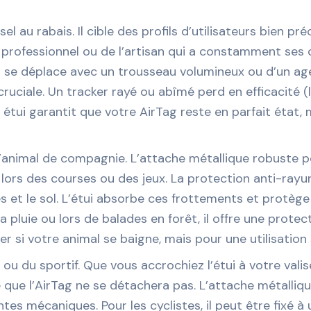
l au rabais. Il cible des profils d’utilisateurs bien pré
 professionnel ou de l’artisan qui a constamment ses cl
i se déplace avec un trousseau volumineux ou d’un age
 cruciale. Un tracker rayé ou abîmé perd en efficacité (
t étui garantit que votre AirTag reste en parfait éta
d’animal de compagnie. L’attache métallique robuste pe
lors des courses ou des jeux. La protection anti-rayu
 et le sol. L’étui absorbe ces frottements et protège l
 pluie ou lors de balades en forêt, il offre une protec
irer si votre animal se baigne, mais pour une utilisation
ur ou du sportif. Que vous accrochiez l’étui à votre val
e que l’AirTag ne se détachera pas. L’attache métalliqu
es mécaniques. Pour les cyclistes, il peut être fixé à