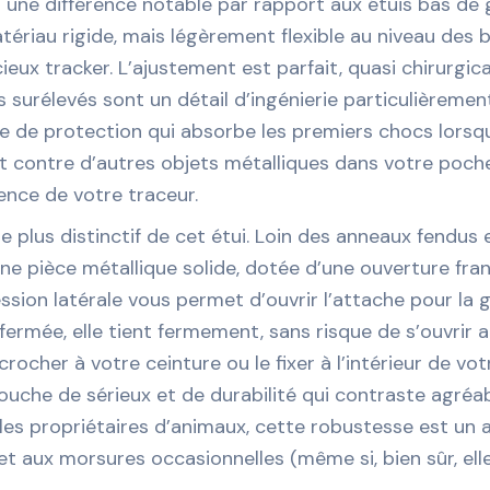
une différence notable par rapport aux étuis bas de g
tériau rigide, mais légèrement flexible au niveau des
cieux tracker. L’ajustement est parfait, quasi chirurgica
s surélevés sont un détail d’ingénierie particulièreme
one de protection qui absorbe les premiers chocs lorsq
nt contre d’autres objets métalliques dans votre poche.
rence de votre traceur.
e plus distinctif de cet étui. Loin des anneaux fendus
 une pièce métallique solide, dotée d’une ouverture fra
sion latérale vous permet d’ouvrir l’attache pour la 
ermée, elle tient fermement, sans risque de s’ouvrir 
ocher à votre ceinture ou le fixer à l’intérieur de vo
che de sérieux et de durabilité qui contraste agréable
ur les propriétaires d’animaux, cette robustesse est un 
et aux morsures occasionnelles (même si, bien sûr, el