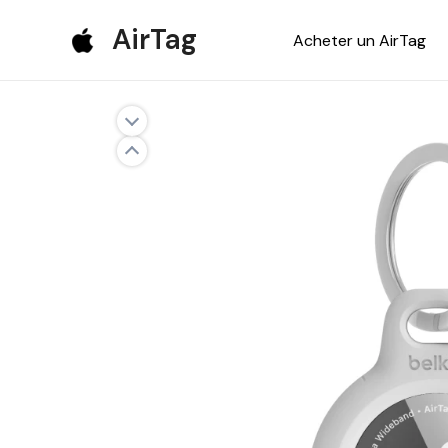
Aller
AirTag
Acheter un AirTag
au
contenu