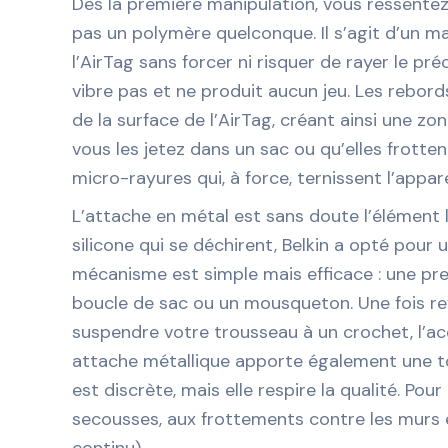
Dès la première manipulation, vous ressentez 
pas un polymère quelconque. Il s’agit d’un ma
l’AirTag sans forcer ni risquer de rayer le pré
vibre pas et ne produit aucun jeu. Les rebord
de la surface de l’AirTag, créant ainsi une z
vous les jetez dans un sac ou qu’elles frotte
micro-rayures qui, à force, ternissent l’appa
L’attache en métal est sans doute l’élément l
silicone qui se déchirent, Belkin a opté pour
mécanisme est simple mais efficace : une pres
boucle de sac ou un mousqueton. Une fois ref
suspendre votre trousseau à un crochet, l’accr
attache métallique apporte également une tou
est discrète, mais elle respire la qualité. Po
secousses, aux frottements contre les murs 
continu).