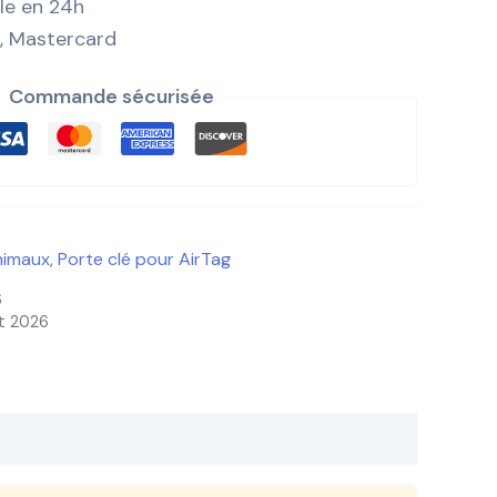
ile en 24h
, Mastercard
Commande sécurisée
nimaux
,
Porte clé pour AirTag
6
et 2026