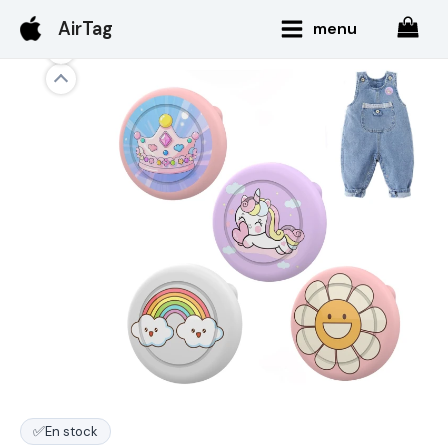
Aller
Main
AirTag
menu
au
Menu
contenu
✅
En stock