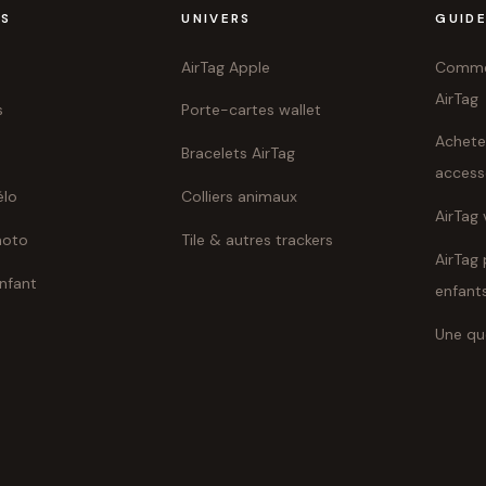
TS
UNIVERS
GUID
AirTag Apple
Commen
AirTag
s
Porte-cartes wallet
Achete
Bracelets AirTag
access
élo
Colliers animaux
AirTag 
moto
Tile & autres trackers
AirTag 
enfant
enfant
Une qu