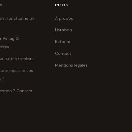
ES
INFOS
t fonctionne un
À propos
Livraison
r AirTag &
Retours
oires
Contact
vs autres trackers
Mentions légales
pour localiser ses
s ?
estion ? Contact