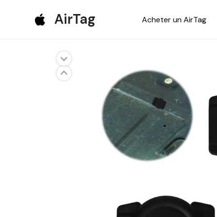
Aller
AirTag
Acheter un AirTag
au
contenu