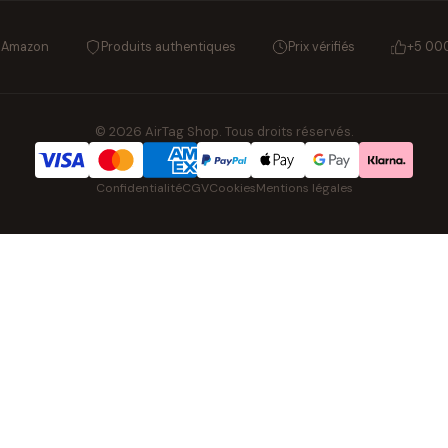
s Amazon
Produits authentiques
Prix vérifiés
+5 000
© 2026 AirTag Shop. Tous droits réservés.
Confidentialité
CGV
Cookies
Mentions légales
NOS UNIVERS PARTENAIRES
Cartouches d'imprimante
Piles & accus
Montres
Pat' Patrouil
ego
Solo Leveling KPop
Cadeaux enfants
Chaussons douillets
EO
SEO Hotline
Brainstorm Books
Faits divers
Finance & habitat
Black Dawn
Citations à méditer
Les recherches qui montent
Lo