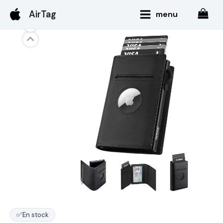
Aller
Main
AirTag
menu
au
Menu
contenu
✅
En stock