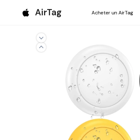
Aller
AirTag
Acheter un AirTag
au
contenu