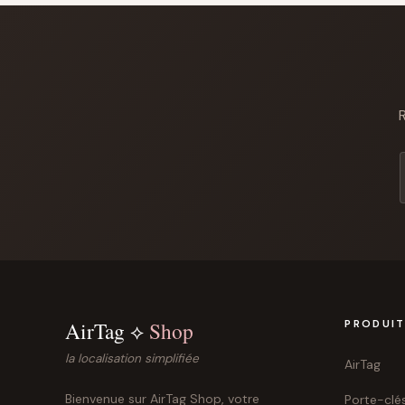
R
AirTag ⟡
Shop
PRODUI
la localisation simplifiée
AirTag
Bienvenue sur AirTag Shop, votre
Porte-clé