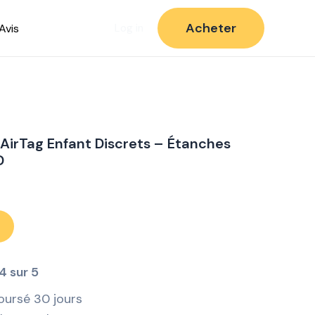
Acheter
Avis
Log in
 AirTag Enfant Discrets – Étanches
D
4 sur 5
oursé 30 jours