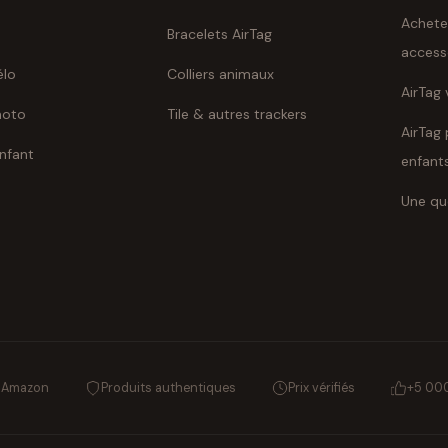
Achete
Bracelets AirTag
access
élo
Colliers animaux
AirTag 
moto
Tile & autres trackers
AirTag 
enfant
enfant
Une qu
s Amazon
Produits authentiques
Prix vérifiés
+5 000