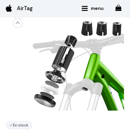
Aller
Main
AirTag
menu
au
Menu
contenu
✅
En stock