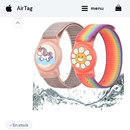
Aller
Main
AirTag
menu
au
Menu
contenu
✅
En stock