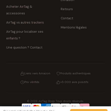
Acheter AirTag &
Retours
accessoires
Contact
AirTag vs autres trackers
Mentions légales
AirTag pour localiser ses
enfants ?
Une question ? Contact
Liens vers Amazon
Produits authentiques
Prix vérifiés
+5 000 avis positifs
© 2026 AirTag Shop. Tous droits réservés.