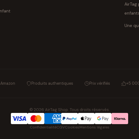
AirTag 
enfant
enfant
Une qu
s Amazon
Produits authentiques
Prix vérifiés
+5 000
© 2026 AirTag Shop. Tous droits réservés.
Confidentialité
CGV
Cookies
Mentions légales