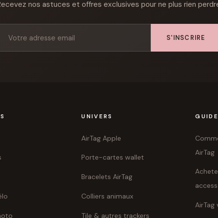
ecevez nos astuces et offres exclusives pour ne plus rien perdr
S'INSCRIRE
TS
UNIVERS
GUID
AirTag Apple
Commen
AirTag
s
Porte-cartes wallet
Achete
Bracelets AirTag
access
élo
Colliers animaux
AirTag 
moto
Tile & autres trackers